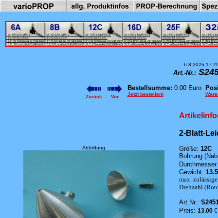
6.8.2026 17:2
S245
Art.-Nr.:
Bestellsumme:
0.00 Euro
Posi
Jetzt bestellen!
Ware
Zurück
Vor
Artikelinf
2-Blatt-Le
Abbildung
Größe:
12C
Bohrung (Nab
Durchmesser 
Gewicht:
13.
max. zulässige
Drehzahl (Rotor
Art.Nr.:
S245
Preis:
13.00
€