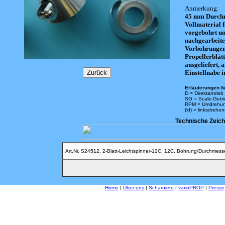
Anmerkung:
45 mm Durchmes
Vollmaterial f
vorgebohrt un
nachgearbeite
Vorbohrungen 
Propellerblät
ausgeliefert, 
Einstellnabe 
Erläuterungen fü
D = Direktantrieb
SG = Scale-Getr
RPM = Umdrehun
(ld) = linksdrehe
Technische Zeic
Art.Nr. S24512, 2-Blatt-Leichtspinner-12C, 12C, Bohrung/Durchmesser
Home
|
Über uns
|
Scharniere
|
varioPROP
|
Presse