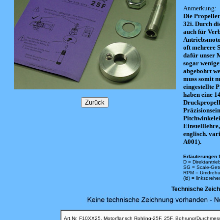
Anmerkung:
Die Propelle
32i. Durch d
auch für Ver
Antriebsmotor
oft mehrere 
dafür unser 
sogar wenige
abgebohrt we
muss somit nu
eingestellte 
haben eine 1
Druckpropelle
Präzisionsein
Pitchwinkelei
Einstelllehre
englisch. var
A001).
Erläuterungen f
D = Direktantrie
SG = Scale-Get
RPM = Umdrehu
(ld) = linksdreh
Technische Zeic
Art.Nr. F10XX25, Motorflansch Rohling-25F, 25F, Bohrung/Durchmesse