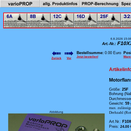
6.8.2026 15:0
F10X
Art.-Nr.:
Bestellsumme:
0.00 Euro
Posi
Jetzt bestellen!
Ware
Zurück
Vor
Artikelin
Motorflan
Größe:
25F
Bohrung (Na
Durchmesser
Gewicht:
59
max. zulässig
Abbildung
Drehzahl (Roto
Art.Nr.:
F10
Preis:
24.00