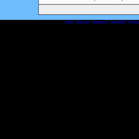
Home
|
Über uns
|
Scharniere
|
varioPROP
|
Presse