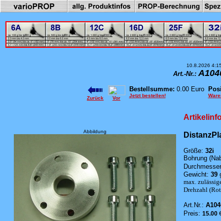
10.8.2026 4:1
A104
Art.-Nr.:
Bestellsumme:
0.00 Euro
Posi
Jetzt bestellen!
Ware
Zurück
Vor
Artikelinf
Abbildung
DistanzPl
Größe:
32i
Bohrung (Nab
Durchmesser
Gewicht:
39
max. zulässig
Drehzahl (Roto
Art.Nr.:
A104
Preis:
15.00