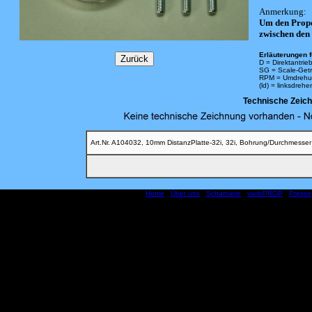
Anmerkung:
Um den Prope
zwischen den
Erläuterungen f
D = Direktantrie
SG = Scale-Getr
RPM = Umdrehun
(ld) = linksdreh
Technische Zeic
Art.Nr. A104032, 10mm DistanzPlatte-32i, 32i, Bohrung/Durchmesse
Home
|
Über uns
|
Scharniere
|
varioPROP
|
Presse