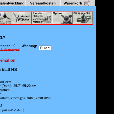
9
32
tionen:
0
Währung:
nkorb anzeigen!
formation
blatt HS
be) bzw.
 (Rotor):
25.7" 65.20 cm
gramm
e
rblatt) electr.|gas:
7600 | 7300
RPM
32
€
(inkl. 0.00 € Mwst.
)