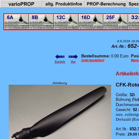
8.8.2026 18:0
652-
Art.-Nr.:
Bestellsumme:
0.00 Euro
Posi
Jetzt bestellen!
Ware
Zurück
Vor
Artikelin
Abbildung
CFK-Rotor
Größe:
32i
Bohrung (Na
Durchmesser
Gewicht:
92
max. zulässig
Drehzahl (Roto
Art.Nr.:
652-
Preis:
29.00