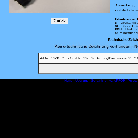
Anmerkung:
rechtsdrehen
Erläuterungen f
D = Direktantrie
SG = Scale-Get
RPM = Umdrehu
(ld) = linksdreh
Technische Zeic
Art.Nr. 652-32, CFK-Rotorblatt-32i, 32i, Bohrung/Durchmesser 25.7"
Home
|
Über uns
|
Scharniere
|
varioPROP
|
Presse