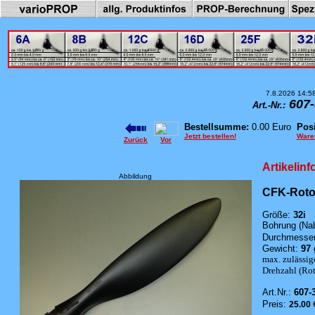
7.8.2026 14:5
607-
Art.-Nr.:
Bestellsumme:
0.00 Euro
Posi
Jetzt bestellen!
Ware
Zurück
Vor
Artikelin
Abbildung
CFK-Rotor
Größe:
32i
Bohrung (Na
Durchmesser
Gewicht:
97
max. zulässig
Drehzahl (Roto
Art.Nr.:
607-
Preis:
25.00