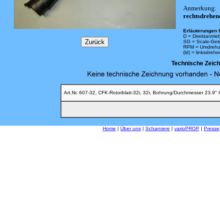
Anmerkung:
rechtsdrehen
Erläuterungen f
D = Direktantrie
SG = Scale-Get
RPM = Umdrehu
(ld) = linksdreh
Technische Zeic
Art.Nr. 607-32, CFK-Rotorblatt-32i, 32i, Bohrung/Durchmesser 23.9"
Home
|
Über uns
|
Scharniere
|
varioPROP
|
Presse