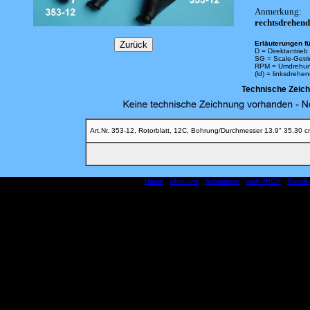
Anmerkung:
rechtsdrehend
Erläuterungen fü
D = Direktantrieb
SG = Scale-Getr
RPM = Umdrehun
(ld) = linksdrehe
Technische Zeic
Art.Nr. 353-12, Rotorblatt, 12C, Bohrung/Durchmesser 13.9" 35.30 c
Home
|
Über uns
|
Scharniere
|
varioPROP
|
Presse