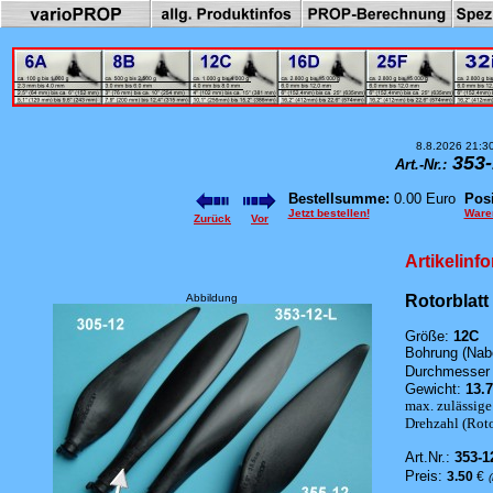
8.8.2026 21:3
353-
Art.-Nr.:
Bestellsumme:
0.00 Euro
Posi
Jetzt bestellen!
Ware
Zurück
Vor
Artikelinf
Abbildung
Rotorblatt
Größe:
12C
Bohrung (Nab
Durchmesser 
Gewicht:
13.7
max. zulässige
Drehzahl (Rotor
Art.Nr.:
353-1
Preis:
3.50
€
(