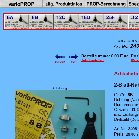
6.8.2026 0:53
240
Art.-Nr.:
Bestellsumme:
0.00 Euro
Posi
Jetzt bestellen!
Ware
Zurück
Vor
Artikelinf
2-Blatt-Na
Abbildung
Größe:
8B
Bohrung (Nab
Durchmesser 
Gewicht:
11.2
max. zulässige
Drehzahl (Rotor
Art.Nr.:
2408
Preis:
29.00
€