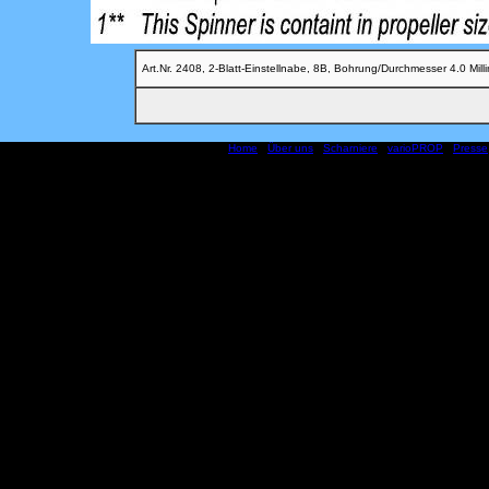
Art.Nr. 2408, 2-Blatt-Einstellnabe, 8B, Bohrung/Durchmesser 4.0 Mill
Home
|
Über uns
|
Scharniere
|
varioPROP
|
Presse