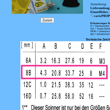
Anmerkung:
Lieferumfang:
Einstelllehre.
´´. varioPROP-
Erläuterungen fü
D = Direktantrieb
SG = Scale-Getr
RPM = Umdrehun
(ld) = linksdrehe
Technische Zeic