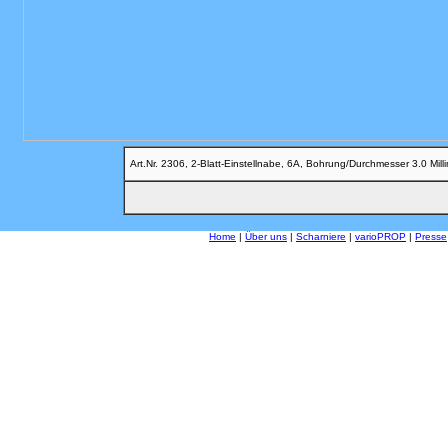
Art.Nr. 2306, 2-Blatt-Einstellnabe, 6A, Bohrung/Durchmesser 3.0 Mill
Home
|
Über uns
|
Scharniere
|
varioPROP
|
Presse