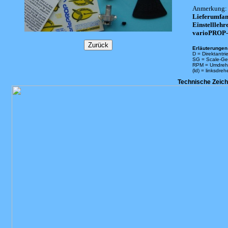
Anmerkung:
Lieferumfang
Einstelllehr
varioPROP-Au
Erläuterungen 
D = Direktantri
SG = Scale-Ge
RPM = Umdreh
(ld) = linksdre
Technische Zeic