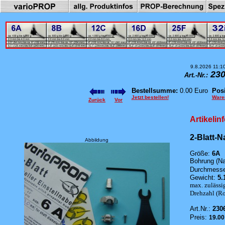
9.8.2026 11:1
230
Art.-Nr.:
Bestellsumme:
0.00 Euro
Posi
Jetzt bestellen!
Ware
Zurück
Vor
Artikelin
2-Blatt-N
Abbildung
Größe:
6A
Bohrung (Na
Durchmesser
Gewicht:
5.
max. zulässi
Drehzahl (Rot
Art.Nr.:
230
Preis:
19.0