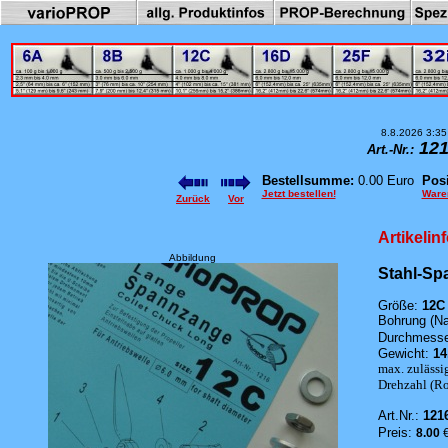
8.8.2026 3:35
121
Art.-Nr.:
Bestellsumme:
0.00 Euro
Posi
Jetzt bestellen!
Ware
Zurück
Vor
Artikelin
Abbildung
Stahl-Sp
Größe:
12C
Bohrung (Na
Durchmesser
Gewicht:
14
max. zulässi
Drehzahl (Rot
Art.Nr.:
121
Preis:
8.00