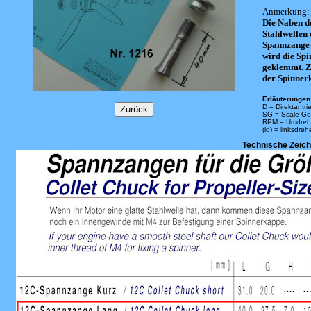
Anmerkung:
Die Naben d
Stahlwellen
Spannzange 
wird die Sp
geklemmt. Z
der Spinner
Erläuterungen 
D = Direktantri
SG = Scale-Ge
RPM = Umdreh
(ld) = linksdre
Technische Zeic