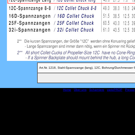
Art.Nr. 1216, Stahl-Spannzange (lang), 12C, Bohrung/Durchmesser 6.
Home
|
Über uns
|
Scharniere
|
varioPROP
|
Presse