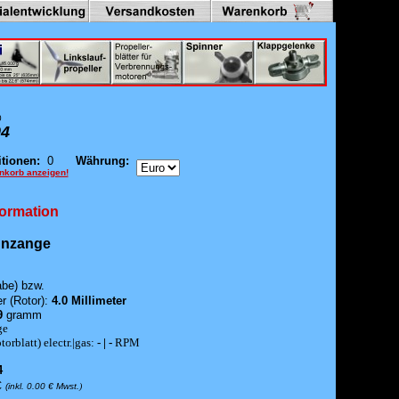
0
4
tionen:
0
Währung:
nkorb anzeigen!
formation
nnzange
be) bzw.
 (Rotor):
4.0 Millimeter
9
gramm
ge
orblatt) electr.|gas:
- | -
RPM
4
€
(inkl. 0.00 € Mwst.
)