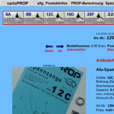
6.8.2026 19:1
120
Art.-Nr.:
Bestellsumme:
0.00 Euro
Posi
Jetzt bestellen!
Ware
Zurück
Vor
Artikelin
Abbildung
Alu-Spa
Größe:
12C
Bohrung (Na
Durchmesser
Gewicht:
6.
max. zulässi
Drehzahl (Rot
Art.Nr.:
120
Preis:
6.00