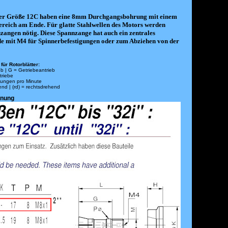
er Größe 12C haben eine 8mm Durchgangsbohrung mit einem
ereich am Ende. Für glatte Stahlwellen des Motors werden
angen nötig. Diese Spannzange hat auch ein zentrales
e mit M4 für Spinnerbefestigungen oder zum Abziehen von der
für Rotorblätter:
eb | G = Getriebeantrieb
triebe
ungen pro Minute
hend | (rd) = rechtsdrehend
hnung