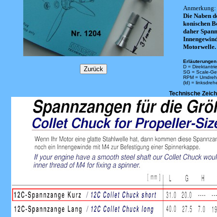
Anmerkung:
Die Naben d
konischen B
daher Spannz
Innengewind
Motorwelle.
Erläuterungen 
D = Direktantri
SG = Scale-Ge
RPM = Umdreh
(ld) = linksdre
Technische Zeic