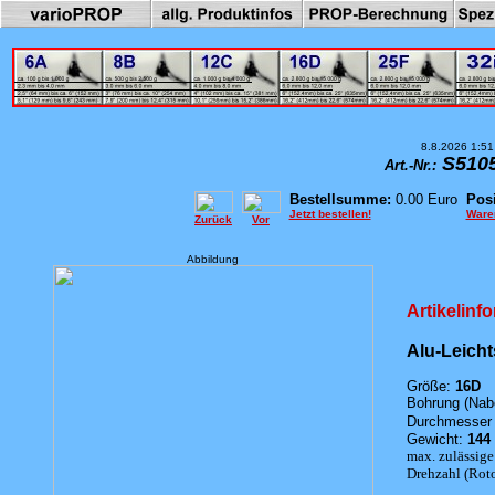
8.8.2026 1:51
S5105
Art.-Nr.:
Bestellsumme:
0.00 Euro
Posi
Jetzt bestellen!
Ware
Zurück
Vor
Abbildung
Artikelinf
Alu-Leich
Größe:
16D
Bohrung (Nab
Durchmesser 
Gewicht:
144
max. zulässige
Drehzahl (Rotor