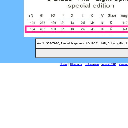
Art.Nr. S5105-16, Alu-Leichtspinner-16D, PC21, 16D, Bohrung/Dur
Home
|
Über uns
|
Scharniere
|
varioPROP
|
Presse