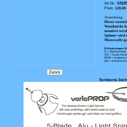
Art.Nr.:
S5105
Preis:
120.00
Anmerkung:
Dieser zweitei
Wandstärke he
montiert werd
Spinner wird 
Motorwelle gel
Erläuterungen fü
D = Direktantrieb
SG = Scale-Getr
RPM = Umdrehun
(ld) = linksdrehe
Technische Zeic