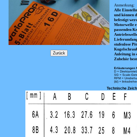
Anmerkung:
Alle Einstel
und können d
befestigt wer
Motorwelle ei
passenden Kra
Antriebswelle
Lieferumfang:
stufenlose Pi
Kugelschraub
Anleitung in 
Zubehör beste
Erläuterungen f
D = Direktantrie
SG = Scale-Get
RPM = Umdrehu
(ld) = linksdreh
Technische Zeic