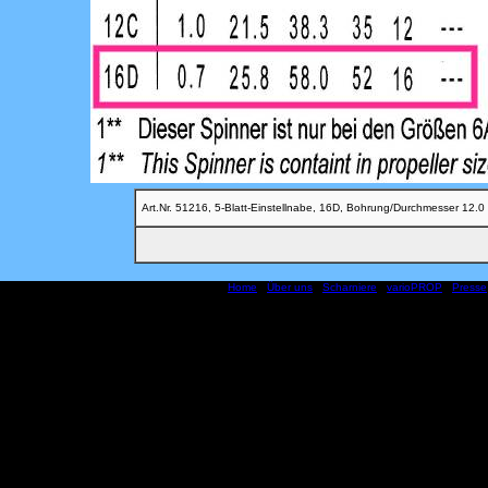
Art.Nr. 51216, 5-Blatt-Einstellnabe, 16D, Bohrung/Durchmesser 12.0 M
Home
|
Über uns
|
Scharniere
|
varioPROP
|
Presse