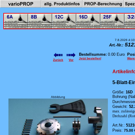
7.8.2026 4:10
512
Art.-Nr.:
Bestellsumme:
0.00 Euro
Posi
Jetzt bestellen!
Ware
Zurück
Vor
Artikelin
5-Blatt-E
Größe:
16D
Bohrung (Na
Abbildung
Durchmesser
Gewicht:
52.
max. zulässig
Drehzahl (Roto
Art.Nr.:
5121
Preis:
75.00