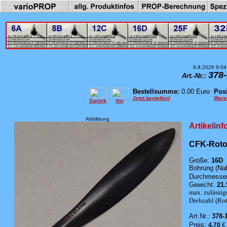
9.8.2026 9:04
378-
Art.-Nr.:
Bestellsumme:
0.00 Euro
Posi
Jetzt bestellen!
Ware
Zurück
Vor
Abbildung
Artikelin
CFK-Rotor
Größe:
16D
Bohrung (Na
Durchmesser
Gewicht:
21.
max. zulässig
Drehzahl (Roto
Art.Nr.:
378-
Preis:
4.70
€