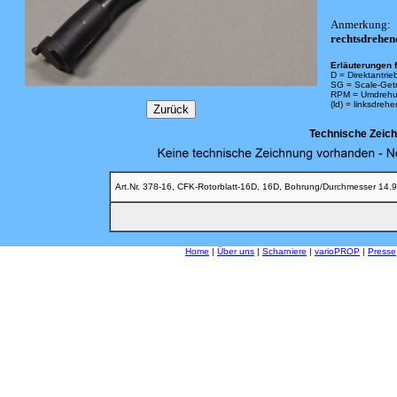
Anmerkung:
rechtsdrehen
Erläuterungen f
D = Direktantrie
SG = Scale-Get
RPM = Umdrehu
(ld) = linksdreh
Technische Zeic
Art.Nr. 378-16, CFK-Rotorblatt-16D, 16D, Bohrung/Durchmesser 14.
Home
|
Über uns
|
Scharniere
|
varioPROP
|
Presse